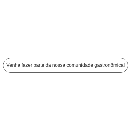
Conexões com o mercado gastronômico, facilitando oportunidades
profissionais
Venha fazer parte da nossa comunidade gastronômica!