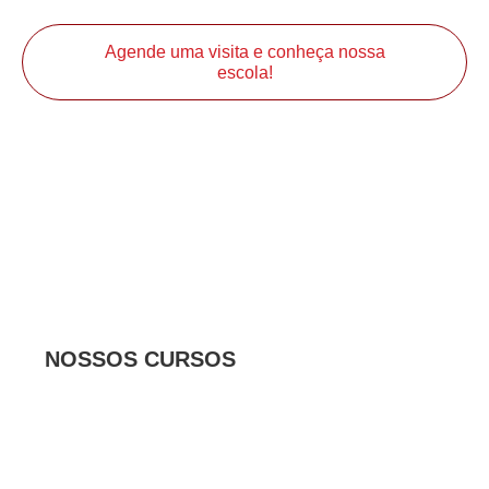
Agende uma visita e conheça nossa
escola!
NOSSOS CURSOS
Aprenda, experimente
e se
divirta
na cozinha!