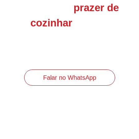
Descubra o
prazer de
na Chef
cozinhar
Gourmet Santo André!
Aprenda técnicas incríveis e viva experiências
gastronômicas inesquecíveis.
Falar no WhatsApp